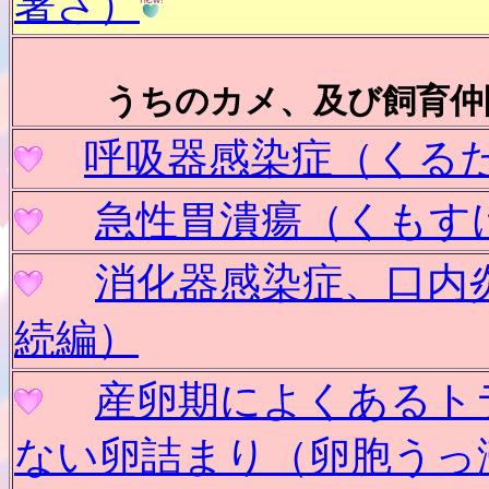
暑さ）
うちのカメ、及び飼育仲
呼吸器感染症（くる
急性胃潰瘍（くもす
消化器感染症、口内
続編）
産卵期によくあるト
ない卵詰まり（卵胞うっ