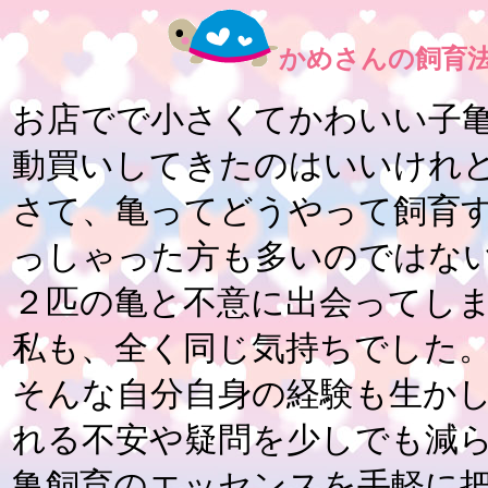
かめさんの飼育法
お店でで小さくてかわいい子
動買いしてきたのはいいけれ
さて、亀ってどうやって飼育
っしゃった方も多いのではな
２匹の亀と不意に出会ってし
私も、全く同じ気持ちでした
そんな自分自身の経験も生か
れる不安や疑問を少しでも減
亀飼育のエッセンスを手軽に