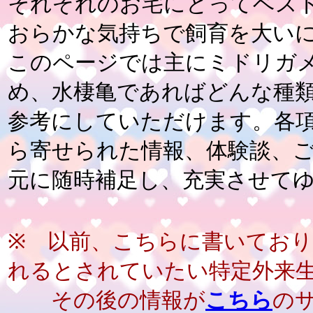
それぞれのお宅にとってベス
おらかな気持ちで飼育を大い
このページでは主にミドリガ
め、水棲亀であればどんな種
参考にしていただけます。
各
ら寄せられた情報、体験談、
元に随時補足し、充実させて
※ 以前、こちらに書いてお
れるとされていたい特定外来
その後の情報が
こちら
の