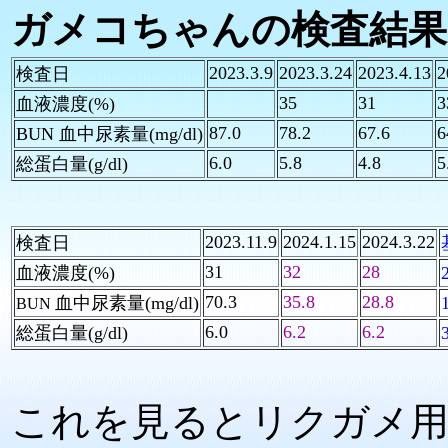
ガメコちゃんの検査結果
2023.3.9
2023.3.24
2023.4.13
2
検査日
35
31
3
血液濃度
(%)
87.0
78.2
67.6
6
BUN 血中尿素
量(mg/dl)
6.0
5.8
4.8
5
総蛋白量
(g/dl)
2023.11.9
2024.1.15
2024.3.22
検査日
31
32
28
血液濃度
(%)
70.3
35.8
28.8
血中尿素
量(mg/dl)
BUN
6.0
6.2
6.2
総蛋白量
(g/dl)
これを見るとリクガメ