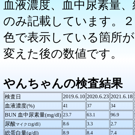
血液濃度、血中尿素量、
のみ記載しています。２
色で表示している箇所が
変えた後の数値です。
やんちゃんの検査結果
2019.6.10
2020.6.23
2021.6.18
検査日
血液濃度(%)
41
37
34
BUN 血中尿素量(mg/dl)
23.7
63.1
96.9
尿酸
8.6
3.3
2.7
g/dl）
マイクロ
総蛋白量(g/dl)
8.9
8.4
7.4