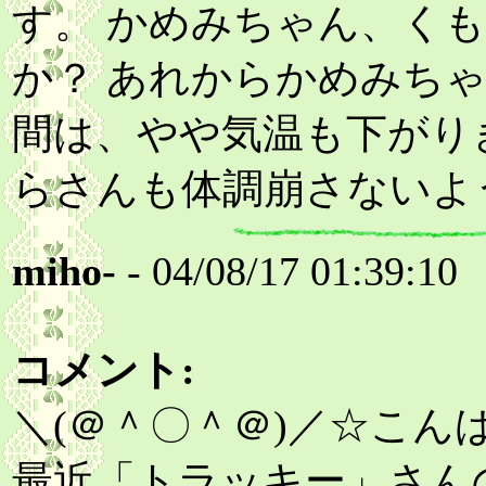
す。 かめみちゃん、く
か？ あれからかめみち
間は、やや気温も下がり
らさんも体調崩さないよ
miho-
- 04/08/17 01:39:10
コメント:
＼(＠＾〇＾＠)／☆こん
最近「トラッキー」さん