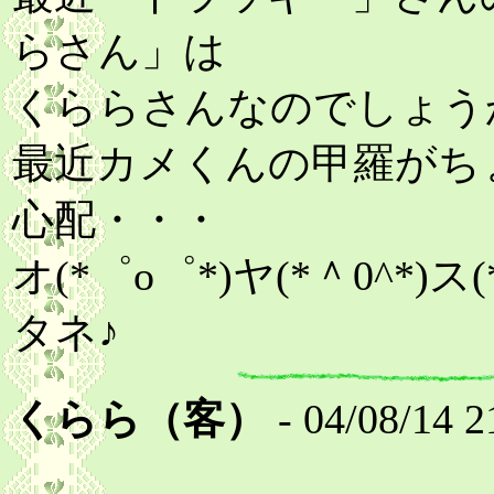
らさん」は
くららさんなのでしょうか
最近カメくんの甲羅がち
心配・・・
オ(*゜o゜*)ヤ(*＾0^*)
タネ♪
くらら（客）
- 04/08/14 2