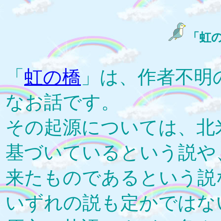
「虹
「
虹の橋
」は、作者不明
なお話です。
その起源については、北
基づいているという説や
来たものであるという説
いずれの説も定かではな